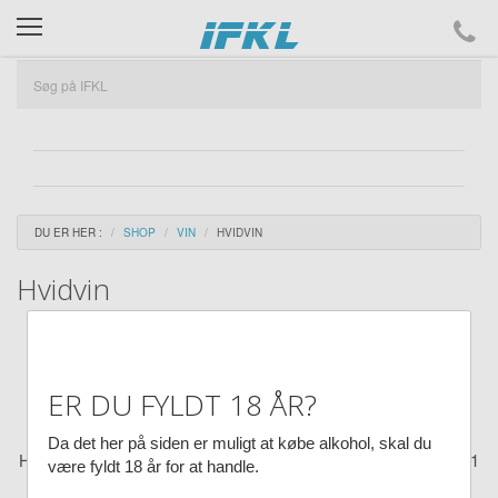
ifkl
DU ER HER :
SHOP
VIN
HVIDVIN
Hvidvin
Vin sendes ikke
Husk at logge ind for at se din pris
ER DU FYLDT 18 ÅR?
Se hele udvalget vi kan skaffe til dig fra vores leverandør
Kjær & Sommerfeldt
her
Da det her på siden er muligt at købe alkohol, skal du
Hvis du ikke kan finde det du søger så kontakt os på:
Tlf.: 32 51
være fyldt 18 år for at handle.
29 86 eller
Send en mail til IFKL-Shoppen