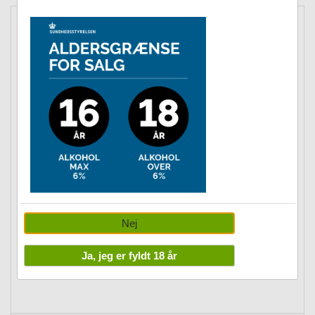
VIN, HVID
Afan, Macabeo, Campo de Borja
Nej
Vejl.: kr. 99,00
Ja, jeg er fyldt 18 år