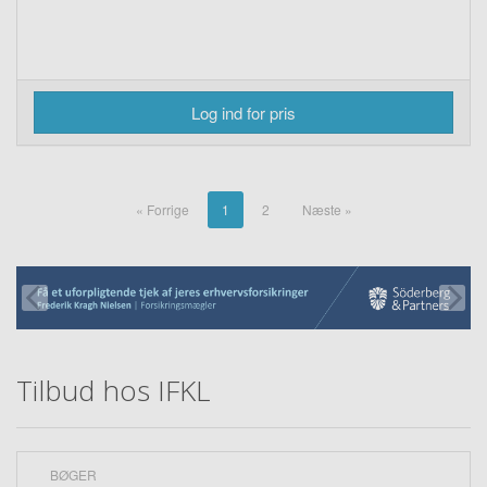
Log ind for pris
« Forrige
1
2
Næste »
Tilbud hos IFKL
BØGER