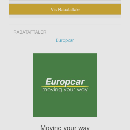
Vis Rabataftale
RABATAFTALER
Europcar
Moving your way