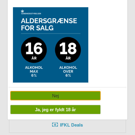
CPH Lufthavnen
Ferien
Hjemmet
Håndværkeren
I byen
Nej
Mennesket
Ja, jeg er fyldt 18 år
IFKL Deals