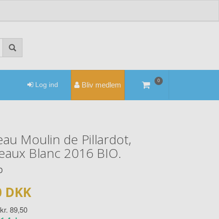
0
Log ind
Bliv medlem
au Moulin de Pillardot,
eaux Blanc 2016 BIO.
D
0 DKK
 kr.
89,50