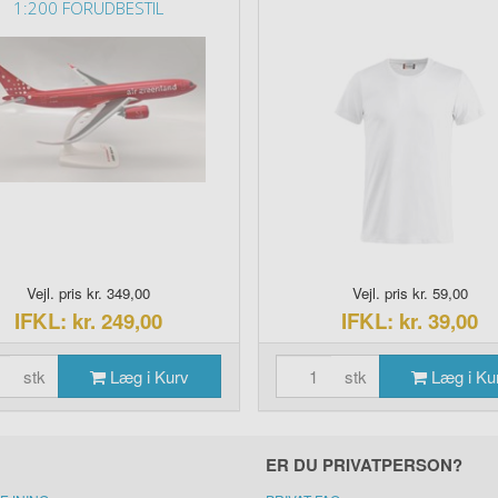
1:200 FORUDBESTIL
Vejl. pris kr. 349,00
Vejl. pris kr. 59,00
IFKL: kr. 249,00
IFKL: kr. 39,00
stk
Læg i Kurv
stk
Læg i Ku
ER DU PRIVATPERSON?