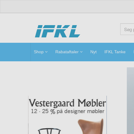
ifkl
Shop
Rabataftaler
Nyt
IFKL Tanke