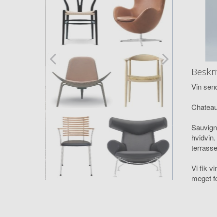
Beskri
Vin sen
Chateau
Sauvigno
hvidvin.
terrasse
Vi fik v
meget fo