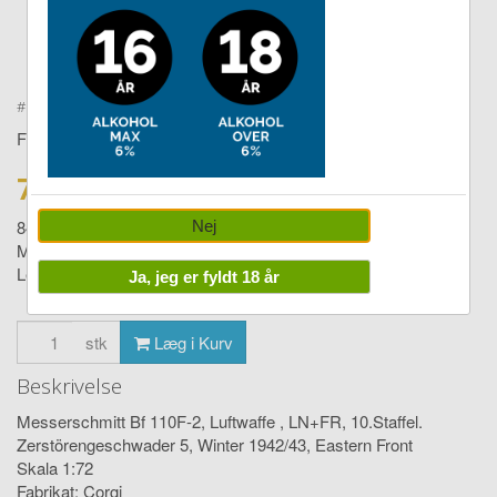
Double tap to zoom
#
5055286687921
Fly diverse
749,00 DKK
849,00
Nej
Messerschmitt Bf 110F-2, LN+FR, 10 1:72
Levering:
1-4 dage
Ja, jeg er fyldt 18 år
stk
Læg i Kurv
Beskrivelse
Messerschmitt Bf 110F-2, Luftwaffe , LN+FR, 10.Staffel.
Zerstörengeschwader 5, Winter 1942/43, Eastern Front
Skala 1:72
Fabrikat: Corgi