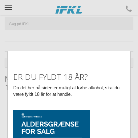
ifkl
DU ER HER :
SHOP
MODELFLY M.M.
MILITÆR
ER DU FYLDT 18 ÅR?
Messerschmitt Bf 110F-2, LN+FR,
10 1:72
Da det her på siden er muligt at købe alkohol, skal du
være fyldt 18 år for at handle.