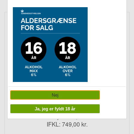
Husk at logge ind for at se din medlemspris.
HOBBYMASTER
A10C Thunderbolt II Warthog 81-0962
Nej
Ja, jeg er fyldt 18 år
Vejl.: kr. 899,00
IFKL: 749,00 kr.