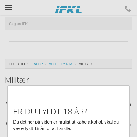
ifkl
DU ER HER :
SHOP
MODELFLY M.M.
MILITÆR
Militær
Modelfly
Vi kan skaffe mange flere flytyper og luftfartsselskaber, med få
ER DU FYLDT 18 ÅR?
ugers leveringstid.
Mail til os her:
Send en mail til IFKL-Shoppen
Da det her på siden er muligt at købe alkohol, skal du
Husk at angive dit navn, medlemsnummer og varens evt. type,
være fyldt 18 år for at handle.
størrelse, flyselskab, stregkode m.m.