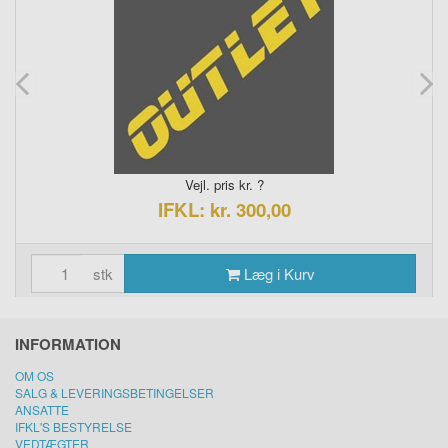
Vejl. pris kr. ?
IFKL: kr. 300,00
stk
Læg i Kurv
INFORMATION
OM OS
SALG & LEVERINGSBETINGELSER
ANSATTE
IFKL'S BESTYRELSE
VEDTÆGTER