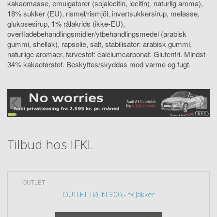
kakaomasse, emulgatorer (sojalecitin, lecitin), naturlig aroma),
18% sukker (EU), rismel/rismjöl, invertsukkersirup, melasse,
glukosesirup, 1% rålakrids (ikke-EU),
overfladebehandlingsmidler/ytbehandlingsmedel (arabisk
gummi, shellak), rapsolie, salt, stabilisator: arabisk gummi,
naturlige aromaer, farvestof: calciumcarbonat. Glutenfri. Mindst
34% kakaotørstof. Beskyttes/skyddas mod varme og fugt.
Tilbud hos IFKL
OUTLET
OUTLET TØJ til 300,- fx Jakker