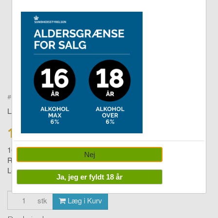
Double tap to zoom
#
27501304
LAKRIDS BY BÜLOW
139,00 DKK
165,00
Nej
Regular frozen mint 270g
Levering:
1-4 dage
Ja, jeg er fyldt 18 år
stk
Læg i Kurv