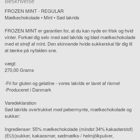
Beskrivelse
FROZEN MINT - REGULAR
Mælkechokolade • Mint • Sød lakrids
FROZEN MINT er garantien for, at du kan nyde en frisk og hvid
vinter. Forkæl dig selv med sød lakrids og blød mælkechokolade
med et strejf af mint. Den skinnende hvide sukkerskal får dig til
at tænke på nyfalden sne.
vægt:
270,00 Grams
-Fri for gluten og gelatine - vores lakrids er lavet af rismel
-Produceret i Danmark
Varedeklaration
Sød lakrids overtrukket med pebermynte, mælkechokolade og
sukker:
Ingredienser: 55% mælkechokolade (mindst 34% kakaotørstof)
(EU)(sukker, kakaosmør, sødmælks-/ helmjölkpulver,