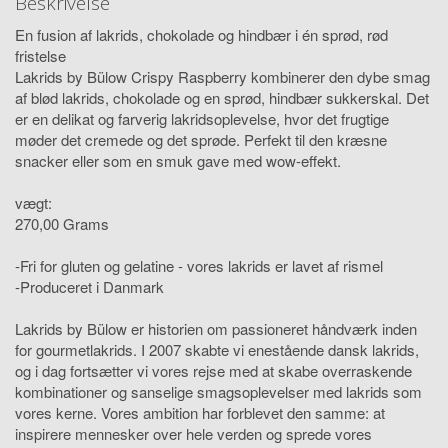
Beskrivelse
En fusion af lakrids, chokolade og hindbær i én sprød, rød
fristelse
Lakrids by Bülow Crispy Raspberry kombinerer den dybe smag
af blød lakrids, chokolade og en sprød, hindbær sukkerskal. Det
er en delikat og farverig lakridsoplevelse, hvor det frugtige
møder det cremede og det sprøde. Perfekt til den kræsne
snacker eller som en smuk gave med wow-effekt.
vægt:
270,00 Grams
-Fri for gluten og gelatine - vores lakrids er lavet af rismel
-Produceret i Danmark
Lakrids by Bülow er historien om passioneret håndværk inden
for gourmetlakrids. I 2007 skabte vi enestående dansk lakrids,
og i dag fortsætter vi vores rejse med at skabe overraskende
kombinationer og sanselige smagsoplevelser med lakrids som
vores kerne. Vores ambition har forblevet den samme: at
inspirere mennesker over hele verden og sprede vores