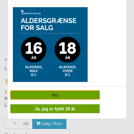
Double tap to zoom
#
27501302
LAKRIDS BY BÜLOW
139,00 DKK
165,00
Nej
Regular crispy raspberry 270g
Levering:
1-4 dage
Ja, jeg er fyldt 18 år
stk
Læg i Kurv