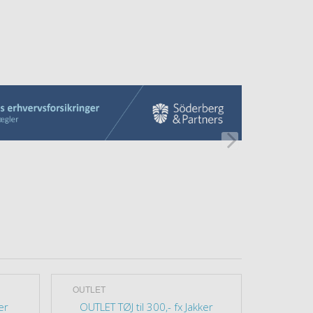
OUTLET
Diverse
er
OUTLET TØJ til 300,- fx Jakker
SO