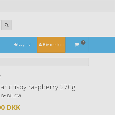
0
Log ind
Bliv medlem
2
ar crispy raspberry 270g
S BY BÜLOW
00 DKK