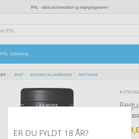
IFKL - rabat på brændstof og dagligdagsvarer!
IFKL Udlejning
HER :
SHOP
NYHEDER OG KAMPAGNER
RESTVARER
#
2750130
Regul
LAKRID
139,
ER DU FYLDT 18 ÅR?