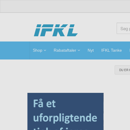
ifkl
Shop
Rabataftaler
Nyt
IFKL Tanke
DU ER 