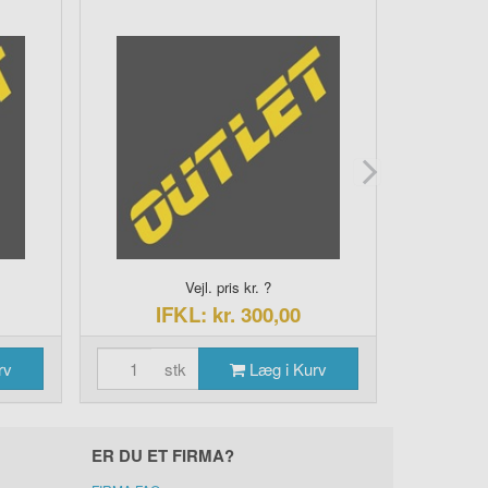
Vejl. pris kr. ?
V
IFKL: kr. 300,00
rv
stk
Læg i Kurv
ER DU ET FIRMA?