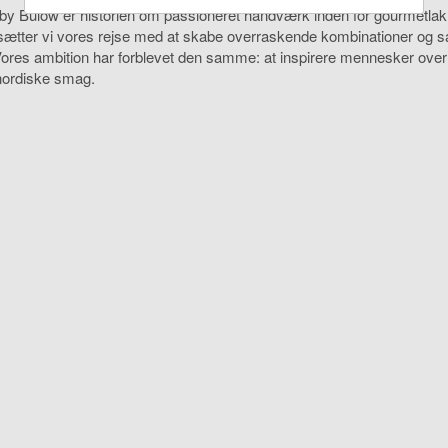
by Bülow er historien om passioneret håndværk inden for gourmetlakri
tsætter vi vores rejse med at skabe overraskende kombinationer og 
Vores ambition har forblevet den samme: at inspirere mennesker over
nordiske smag.