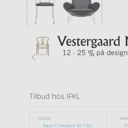
Tilbud hos IFKL
CLIQUE
BØG
rry 270g
Basic-T Unisex-3 for 100,-
D