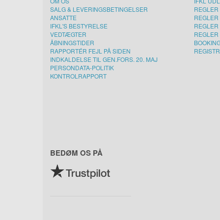
OM OS
IFKL UD
SALG & LEVERINGSBETINGELSER
REGLER 
ANSATTE
REGLER 
IFKL'S BESTYRELSE
REGLER 
VEDTÆGTER
REGLER 
ÅBNINGSTIDER
BOOKIN
RAPPORTÉR FEJL PÅ SIDEN
REGISTR
INDKALDELSE TIL GEN.FORS. 20. MAJ
PERSONDATA-POLITIK
KONTROLRAPPORT
BEDØM OS PÅ