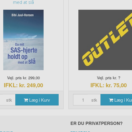
med at slå
Vejl. pris kr. 299,00
Vejl. pris kr. ?
IFKL: kr. 249,00
IFKL: kr. 75,00
stk
Læg i Kurv
stk
Læg i Ku
ER DU PRIVATPERSON?