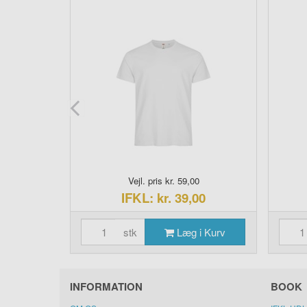
0
Vejl. pris kr. 59,00
00
IFKL: kr. 39,00
i Kurv
stk
Læg i Kurv
INFORMATION
BOOK