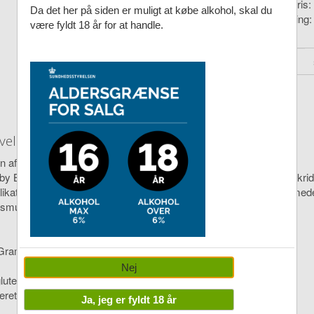
Vejl. pris:
Da det her på siden er muligt at købe alkohol, skal du
Levering
være fyldt 18 år for at handle.
velse
n af lakrids, chokolade og hindbær i én sprød, rød fristelse
 by Bülow Crispy Raspberry kombinerer den dybe smag af blød lakrid
likat og farverig lakridsoplevelse, hvor det frugtige møder det cremed
smuk gave med wow-effekt.
 Grams
Nej
gluten og gelatine - vores lakrids er lavet af rismel
eret i Danmark
Ja, jeg er fyldt 18 år