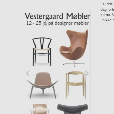
Lakrids 
dag for
kerne. 
unikke 