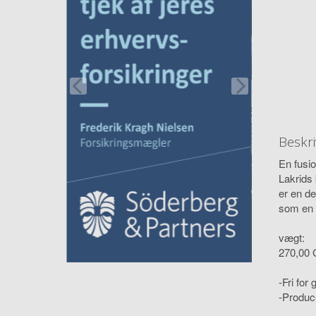
Beskri
En fusio
Lakrids
er en de
som en 
vægt:
270,00
-Fri for 
-Produc