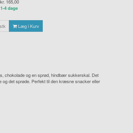
 kr.
165,00
:
1-4 dage
stk
Læg i Kurv
s, chokolade og en sprød, hindbær sukkerskal. Det
e og det sprøde. Perfekt til den kræsne snacker eller