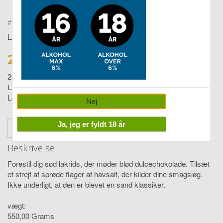
Double tap to zoom
#
27500438
LAKRIDS BY BÜLOW
219,00 DKK
265,00
Large classic caramel 550g
Levering:
4-14 dage
Nej
Ja, jeg er fyldt 18 år
stk
Læg i Kurv
Beskrivelse
Forestil dig sød lakrids, der møder blød dulcechokolade. Tilsæt
et strejf af sprøde flager af havsalt, der kilder dine smagsløg.
Ikke underligt, at den er blevet en sand klassiker.
vægt:
550,00 Grams