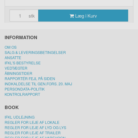
stk
Læg i Kurv
INFORMATION
OM OS
SALG & LEVERINGSBETINGELSER
ANSATTE
IFKL'S BESTYRELSE
VEDTÆGTER
ÅBNINGSTIDER
RAPPORTÉR FEJL PÅ SIDEN
INDKALDELSE TIL GEN.FORS. 20. MAJ
PERSONDATA-POLITIK
KONTROLRAPPORT
BOOK
IFKL UDLEJNING
REGLER FOR LEJE AF LOKALE
REGLER FOR LEJE AF LYD OG LYS
REGLER FOR LEJE AF TRAILER
REGLER FOR LEJE AF VAREVOGN