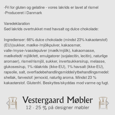
-Fri for gluten og gelatine - vores lakrids er lavet af rismel
-Produceret i Danmark
Varedeklaration
Sød lakrids overtrukket med havsalt og dulce chokolade:
Ingredienser: 66% dulce chokolade (mindst 23% kakaotørstof)
(EU)(sukker, mælke-/mjölkpulver, kakaosmør,
valle-/myse-/vasslepulver (mælk/mjölk), kakaomasse,
mælkefedt/ mjölkfett, emulgatorer (sojalecitin, lecitin), naturlige
aromaer), rismel/rismjöl, sukker, invertsukkersirup, melasse,
glukosesirup, 1% rålakrids (ikke-EU), 1% havsalt (ikke-EU),
rapsolie, salt, overfladebehandlingsmiddel/ytbehandlingsmedel:
shellak, farvestof: jernoxid, naturlig aroma. Mindst 23 %
kakaotørstof. Glutenfri. Beskyttes/skyddas mod varme og fugt.