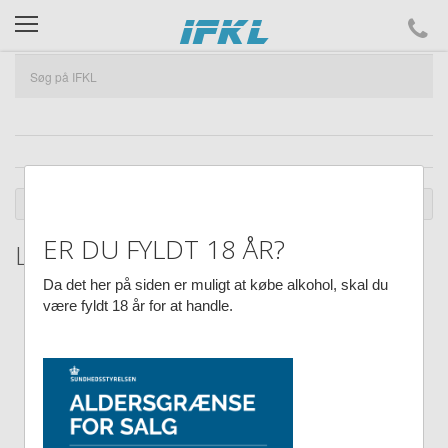
ifkl
DU ER HER :
SHOP
NYHEDER OG KAMPAGNER
RESTVARER
ER DU FYLDT 18 ÅR?
Large classic caramel 550g
Da det her på siden er muligt at købe alkohol, skal du
være fyldt 18 år for at handle.