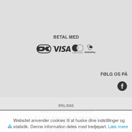
BETAL MED
FØLG OS PÅ
IFKL/SAS
MAGLE ALLÉ 3, 2770 KASTRUP
TLF. 3251 2986, EMAIL INFO@IFKL.DK
Websitet anvender cookies til at huske dine indstillinger og
CVR: 12771207
statistik. Denne information deles med tredjepart.
Læs mere
COPYRIGHT © IFKL 2017