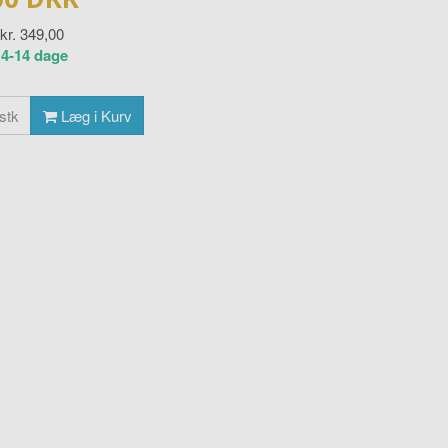
 kr.
349,00
:
4-14 dage
stk
Læg i Kurv