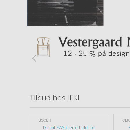
Tilbud hos IFKL
BØGER
CLI
800neo
Da mit SAS-hjerte holdt op