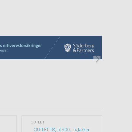
OUTLET
CLIQUE
OUTLET TØJ til 300,- fx Jakker
Basic