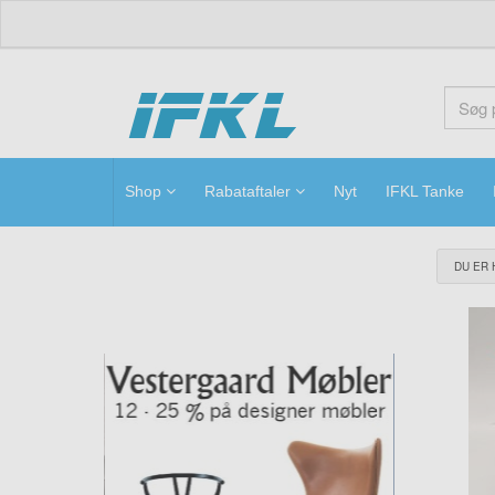
ifkl
Shop
Rabataftaler
Nyt
IFKL Tanke
DU ER 