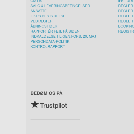
OM OS
IFKL UD
SALG & LEVERINGSBETINGELSER
REGLER 
ANSATTE
REGLER 
IFKL'S BESTYRELSE
REGLER 
VEDTÆGTER
REGLER 
ÅBNINGSTIDER
BOOKIN
RAPPORTÉR FEJL PÅ SIDEN
REGISTR
INDKALDELSE TIL GEN.FORS. 20. MAJ
PERSONDATA-POLITIK
KONTROLRAPPORT
BEDØM OS PÅ