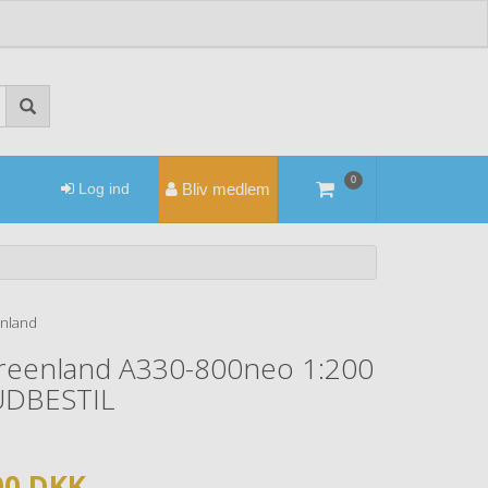
0
Log ind
Bliv medlem
nland
Greenland A330-800neo 1:200
DBESTIL
00 DKK