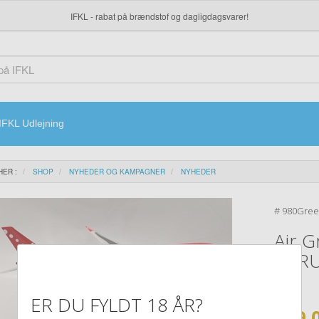
IFKL - rabat på brændstof og dagligdagsvarer!
IFKL Udlejning
HER :
SHOP
NYHEDER OG KAMPAGNER
NYHEDER
#
980Gree
Air 
FORU
PPC
ER DU FYLDT 18 ÅR?
249,