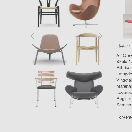
Beskri
Air Gre
Skala 1
Fabrika
Længde
Vingefa
Material
Leveres
Registr
Samles l
Forvente