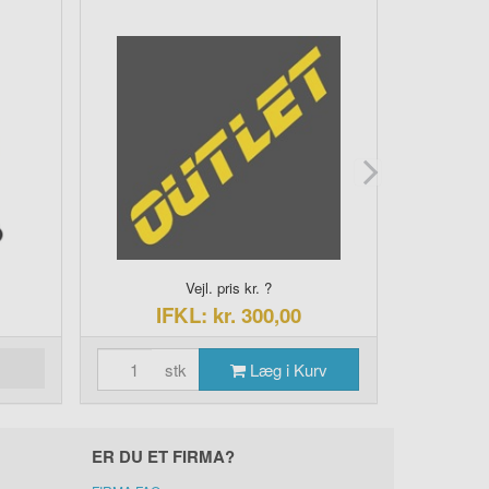
Vejl. pris kr. ?
IFKL: kr. 300,00
I
stk
Læg i Kurv
s
ER DU ET FIRMA?