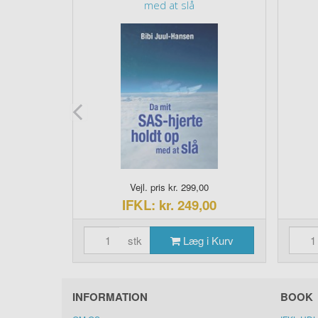
TIL
med at slå
0
Vejl. pris kr. 299,00
00
IFKL: kr. 249,00
i Kurv
stk
Læg i Kurv
INFORMATION
BOOK