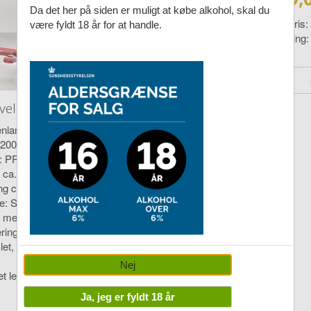
Da det her på siden er muligt at købe alkohol, skal du
Vejl. pris:
være fyldt 18 år for at handle.
Levering
velse
enland Airbus A330-800neo
:200
t: PPC
 ca. 29cm
ng ca. 32cm
e: Støbt kunstharpiks (resin)
 med fod, men uden landingsstel
ering: OY-GKN
et, uden lim
Nej
t levering til juni 2026
Ja, jeg er fyldt 18 år