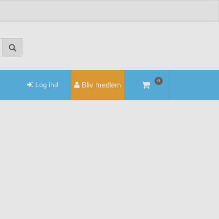
0
Log ind
Bliv medlem