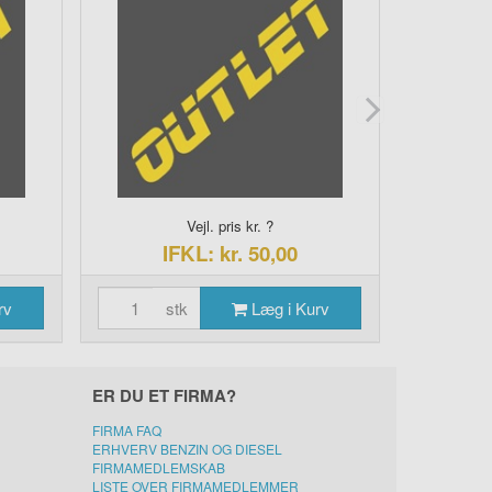
Vejl. pris kr. ?
IFKL: kr. 50,00
I
rv
stk
Læg i Kurv
s
ER DU ET FIRMA?
FIRMA FAQ
ERHVERV BENZIN OG DIESEL
FIRMAMEDLEMSKAB
LISTE OVER FIRMAMEDLEMMER