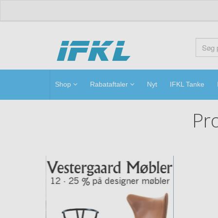
ifkl
Shop
Rabataftaler
Nyt
IFKL Tanke
Pro