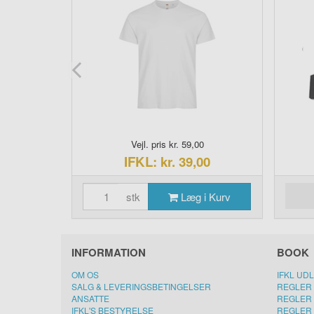
0
Vejl. pris kr. 59,00
00
IFKL: kr. 39,00
i Kurv
stk
Læg i Kurv
INFORMATION
BOOK
OM OS
IFKL UD
SALG & LEVERINGSBETINGELSER
REGLER 
ANSATTE
REGLER 
IFKL'S BESTYRELSE
REGLER 