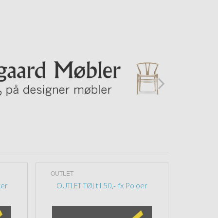
OUTLET
BØGER
ker
OUTLET TØJ til 50,- fx Poloer
Da mi