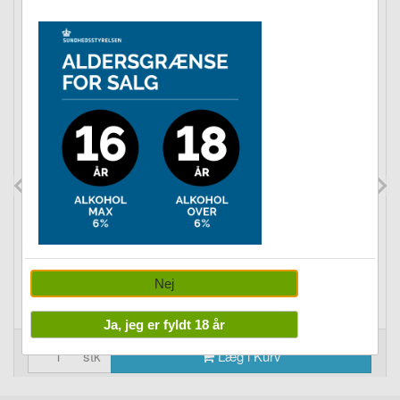
BØGER
Da mit SAS-hjerte holdt op med at slå
Vejl. pris kr. 299,00
Nej
IFKL: kr. 249,00
Ja, jeg er fyldt 18 år
stk
Læg i Kurv