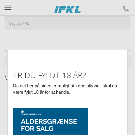
ifkl
DU ER HER :
SHOP
NYHEDER OG KAMPAGNER
RESTVARER
ER DU FYLDT 18 ÅR?
Warre's, Late Bottled Vintage 2009
Da det her på siden er muligt at købe alkohol, skal du
være fyldt 18 år for at handle.