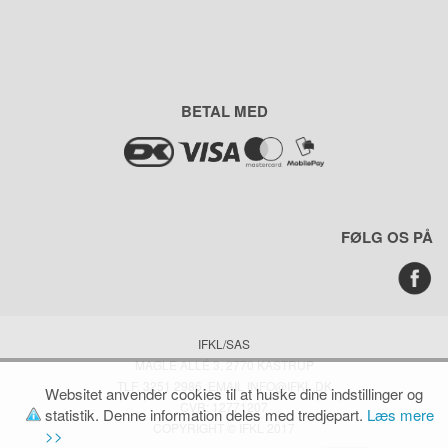
BETAL MED
FØLG OS PÅ
IFKL/SAS
MAGLE ALLÉ 3, 2770 KASTRUP
TLF. 3251 2986, EMAIL INFO@IFKL.DK
Websitet anvender cookies til at huske dine indstillinger og
CVR: 12771207
statistik. Denne information deles med tredjepart.
Læs mere
COPYRIGHT © IFKL 2017
>>