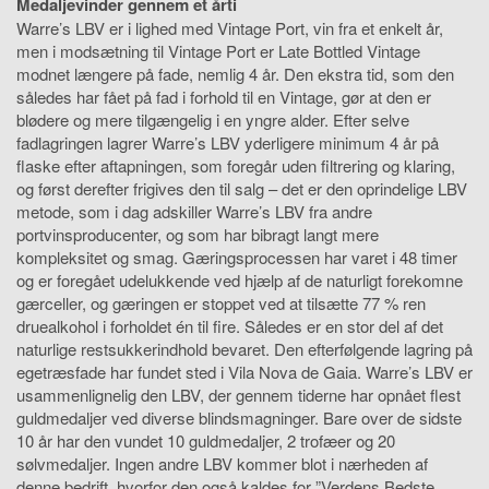
Medaljevinder gennem et årti
Warre’s LBV er i lighed med Vintage Port, vin fra et enkelt år,
men i modsætning til Vintage Port er Late Bottled Vintage
modnet længere på fade, nemlig 4 år. Den ekstra tid, som den
således har fået på fad i forhold til en Vintage, gør at den er
blødere og mere tilgængelig i en yngre alder. Efter selve
fadlagringen lagrer Warre’s LBV yderligere minimum 4 år på
flaske efter aftapningen, som foregår uden filtrering og klaring,
og først derefter frigives den til salg – det er den oprindelige LBV
metode, som i dag adskiller Warre’s LBV fra andre
portvinsproducenter, og som har bibragt langt mere
kompleksitet og smag. Gæringsprocessen har varet i 48 timer
og er foregået udelukkende ved hjælp af de naturligt forekomne
gærceller, og gæringen er stoppet ved at tilsætte 77 % ren
druealkohol i forholdet én til fire. Således er en stor del af det
naturlige restsukkerindhold bevaret. Den efterfølgende lagring på
egetræsfade har fundet sted i Vila Nova de Gaia. Warre’s LBV er
usammenlignelig den LBV, der gennem tiderne har opnået flest
guldmedaljer ved diverse blindsmagninger. Bare over de sidste
10 år har den vundet 10 guldmedaljer, 2 trofæer og 20
sølvmedaljer. Ingen andre LBV kommer blot i nærheden af
denne bedrift, hvorfor den også kaldes for ”Verdens Bedste