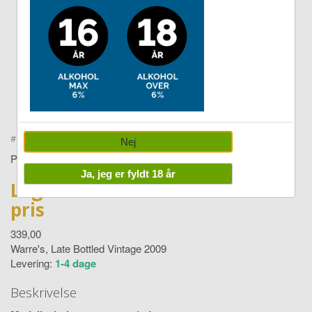
Double
tap to
zoom
#
1020259
Nej
PORTVIN
Ja, jeg er fyldt 18 år
Log ind for
pris
339,00
Warre's, Late Bottled Vintage 2009
Levering:
1-4 dage
Beskrivelse