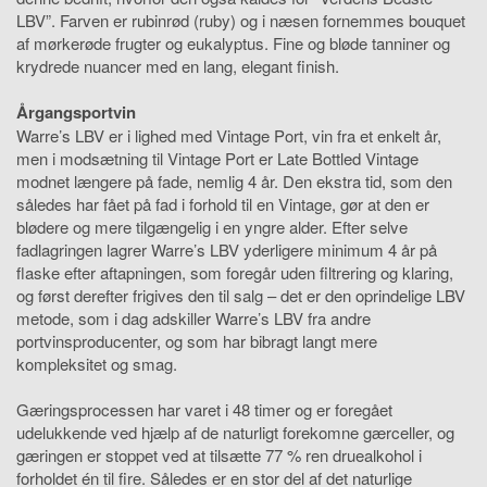
LBV”. Farven er rubinrød (ruby) og i næsen fornemmes bouquet
af mørkerøde frugter og eukalyptus. Fine og bløde tanniner og
krydrede nuancer med en lang, elegant finish.
Årgangsportvin
Warre’s LBV er i lighed med Vintage Port, vin fra et enkelt år,
men i modsætning til Vintage Port er Late Bottled Vintage
modnet længere på fade, nemlig 4 år. Den ekstra tid, som den
således har fået på fad i forhold til en Vintage, gør at den er
blødere og mere tilgængelig i en yngre alder. Efter selve
fadlagringen lagrer Warre’s LBV yderligere minimum 4 år på
flaske efter aftapningen, som foregår uden filtrering og klaring,
og først derefter frigives den til salg – det er den oprindelige LBV
metode, som i dag adskiller Warre’s LBV fra andre
portvinsproducenter, og som har bibragt langt mere
kompleksitet og smag.
Gæringsprocessen har varet i 48 timer og er foregået
udelukkende ved hjælp af de naturligt forekomne gærceller, og
gæringen er stoppet ved at tilsætte 77 % ren druealkohol i
forholdet én til fire. Således er en stor del af det naturlige