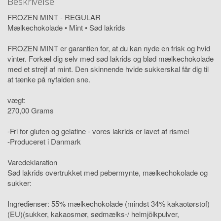
Beskrivelse
FROZEN MINT - REGULAR
Mælkechokolade • Mint • Sød lakrids
FROZEN MINT er garantien for, at du kan nyde en frisk og hvid
vinter. Forkæl dig selv med sød lakrids og blød mælkechokolade
med et strejf af mint. Den skinnende hvide sukkerskal får dig til
at tænke på nyfalden sne.
vægt:
270,00 Grams
-Fri for gluten og gelatine - vores lakrids er lavet af rismel
-Produceret i Danmark
Varedeklaration
Sød lakrids overtrukket med pebermynte, mælkechokolade og
sukker:
Ingredienser: 55% mælkechokolade (mindst 34% kakaotørstof)
(EU)(sukker, kakaosmør, sødmælks-/ helmjölkpulver,