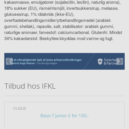
kakaomasse, emulgatorer (sojalecitin, lecitin), naturlig aroma),
18% sukker (EU), rismel/rismjöl, invertsukkersirup, melasse,
glukosesirup, 1% rålakrids (ikke-EU),
overfladebehandlingsmidler/ytbehandlingsmedel (arabisk
gummi, shellak), rapsolie, salt, stabilisator: arabisk gummi,
naturlige aromaer, farvestof: calciumcarbonat. Glutenfri. Mindst
34% kakaotørstof. Beskyttes/skyddas mod varme og fugt.
Tilbud hos IFKL
CLIQUE
Basic-T Junior-3 for 100,-