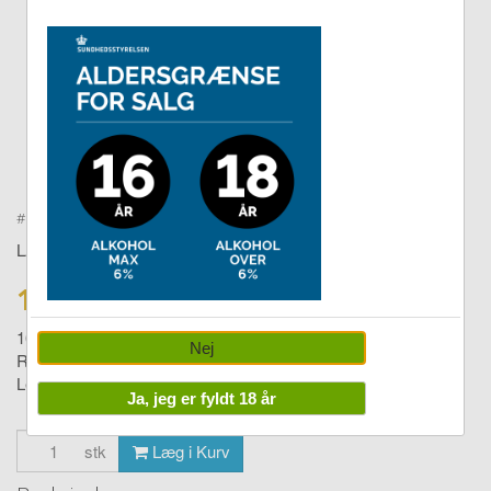
Double tap to zoom
#
27501304
LAKRIDS BY BÜLOW
139,00 DKK
165,00
Nej
Regular frozen mint 270g
Levering:
1-4 dage
Ja, jeg er fyldt 18 år
stk
Læg i Kurv