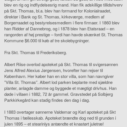
blev en rig og indflydelsesrig mand. Han fik adskillige tillidshverv
på Skt. Thomas, bl.a. blev han formand for Kolonialraadet,
direktør i Bank og St. Thomas, kirkeværge, medlem af
Borgerraadet og bestyrelsesmedlem i flere firmaer. I 1860 blev
han Ridder af Dannebrog, og i 1878 blev han Etatsraad – en
rangorden af høj prestige – fordi han havde skænket St. Thomas
Kommune $6.000 til køb af tre skolebygninger.
Fra Skt. Thomas til Frederiksberg.
Albert Riise overlod apoteket på Skt. Thomas til svigersønnen
Jens Alfred Alexius Jørgensen, hvorefter han rejser til
København. Her køber han en stor villa, som han navngiver
”Villa St. Thomas”. Albert lod parken beplante med sjældne
planter, anlagde damme og byggede et mægtigt drivhus. Han
døde i villaen i 1882, 72 år gammel. Gravstedet på Solbjerg
Parkkirkegård kan stadig findes den dag i dag.
I 1883 overtager sønnerne Valdemar og Karl apoteket på Skt
Thomas i fællesskab. Apoteket brændte dog ned til grunden i
julen 1895 – et stearinlys antændte et knastørt juletræ!