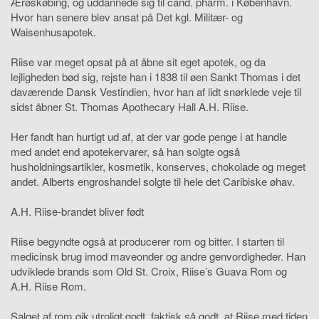
Ærøskøbing, og uddannede sig til cand. pharm. i København.
Hvor han senere blev ansat på Det kgl. Militær- og
Waisenhusapotek.
Riise var meget opsat på at åbne sit eget apotek, og da
lejligheden bød sig, rejste han i 1838 til øen Sankt Thomas i det
daværende Dansk Vestindien, hvor han af lidt snørklede veje til
sidst åbner St. Thomas Apothecary Hall A.H. Riise.
Her fandt han hurtigt ud af, at der var gode penge i at handle
med andet end apotekervarer, så han solgte også
husholdningsartikler, kosmetik, konserves, chokolade og meget
andet. Alberts engroshandel solgte til hele det Caribiske øhav.
A.H. Riise-brandet bliver født
Riise begyndte også at producerer rom og bitter. I starten til
medicinsk brug imod maveonder og andre genvordigheder. Han
udviklede brands som Old St. Croix, Riise’s Guava Rom og
A.H. Riise Rom.
Salget af rom gik utroligt godt, faktisk så godt, at Riise med tiden