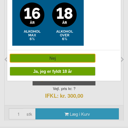
OUTLET
OUTLET TØJ til 300,- fx Jakker
Nej
Ja, jeg er fyldt 18 år
Vejl. pris kr. ?
IFKL: kr. 300,00
stk
Læg i Kurv