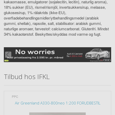
kakaomasse, emulgatorer (sojalecitin, lecitin), naturlig aroma),
18% sukker (EU), rismel/rismjöl, invertsukkersirup, melasse,
glukosesirup, 1% rålakrids (ikke-EU),
overfladebehandlingsmidler/ytbehandlingsmedel (arabisk
gummi, shellak), rapsolie, salt, stabilisator: arabisk gummi,
naturlige aromaer, farvestof: calciumcarbonat. Glutenfri. Mindst
34% kakaotørstof. Beskyttes/skyddas mod varme og fugt.
Tilbud hos IFKL
PPC
Air Greenland A330-800neo 1:200 FORUDBESTIL