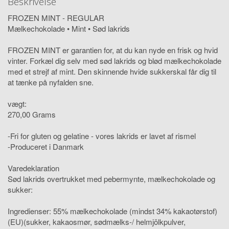
Beskrivelse
FROZEN MINT - REGULAR
Mælkechokolade • Mint • Sød lakrids
FROZEN MINT er garantien for, at du kan nyde en frisk og hvid
vinter. Forkæl dig selv med sød lakrids og blød mælkechokolade
med et strejf af mint. Den skinnende hvide sukkerskal får dig til
at tænke på nyfalden sne.
vægt:
270,00 Grams
-Fri for gluten og gelatine - vores lakrids er lavet af rismel
-Produceret i Danmark
Varedeklaration
Sød lakrids overtrukket med pebermynte, mælkechokolade og
sukker:
Ingredienser: 55% mælkechokolade (mindst 34% kakaotørstof)
(EU)(sukker, kakaosmør, sødmælks-/ helmjölkpulver,