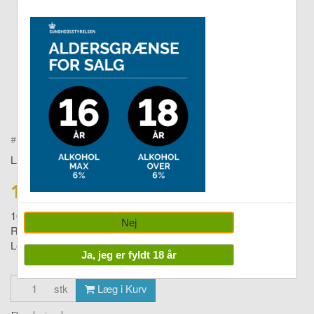
Double tap to zoom
#
27501304
LAKRIDS BY BÜLOW
139,00 DKK
165,00
Nej
Regular frozen mint 270g
Levering:
1-4 dage
Ja, jeg er fyldt 18 år
stk
Læg i Kurv