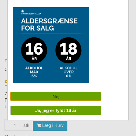
Double tap to zoom
#
cogn4581
COGNAC
579,00 DKK
719,00
Nej
Fransac Cognac Vieille Reserve
Levering:
1-4 dage
Ja, jeg er fyldt 18 år
stk
Læg i Kurv