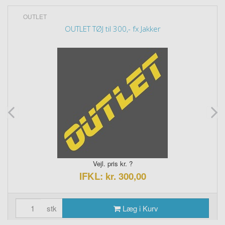
OUTLET
OUTLET TØJ til 300,- fx Jakker
Vejl. pris kr. ?
IFKL: kr. 300,00
stk
Læg i Kurv