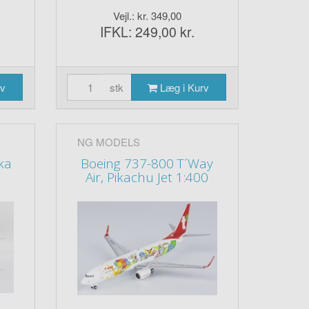
Vejl.: kr. 349,00
IFKL: 249,00 kr.
rv
stk
Læg i Kurv
NG MODELS
ka
Boeing 737-800 T´Way
Air, Pikachu Jet 1:400