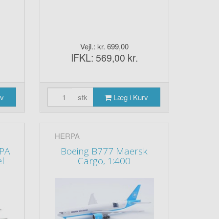
Vejl.: kr. 699,00
IFKL: 569,00 kr.
rv
stk
Læg i Kurv
HERPA
PA
Boeing B777 Maersk
l
Cargo, 1:400