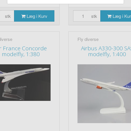
stk
Læg i Kurv
stk
Læg i Ku
diverse
Fly diverse
ir France Concorde
Airbus A330-300 SA
modelfly, 1:380
modelfly, 1:400