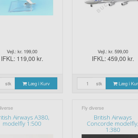
Vejl.: kr. 199,00
Vejl.: kr. 599,00
IFKL: 119,00 kr.
IFKL: 459,00 kr.
stk
Læg i Kurv
stk
Læg i Ku
diverse
Fly diverse
itish Airways A380,
British Airways
modelfly 1:500
Concorde modelfly
1:380