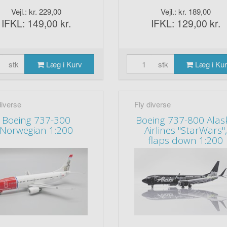
Vejl.: kr. 229,00
Vejl.: kr. 189,00
IFKL: 149,00 kr.
IFKL: 129,00 kr.
stk
Læg i Kurv
stk
Læg i Ku
diverse
Fly diverse
Boeing 737-300
Boeing 737-800 Alas
Norwegian 1:200
Airlines "StarWars",
flaps down 1:200