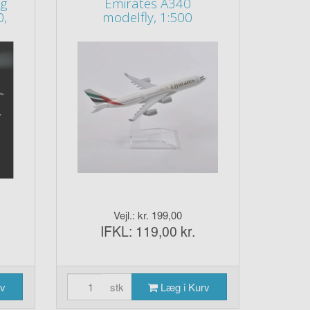
ng
Emirates A340
0,
modelfly, 1:500
Vejl.: kr. 199,00
IFKL: 119,00 kr.
rv
stk
Læg i Kurv