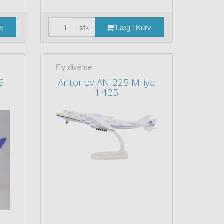
rv
stk
Læg i Kurv
Fly diverse
S
Antonov AN-225 Mriya
1:425