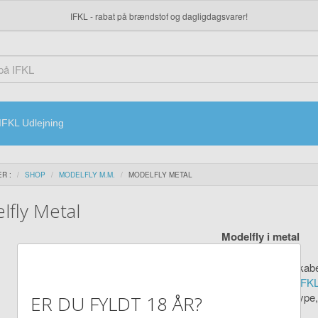
IFKL - rabat på brændstof og dagligdagsvarer!
IFKL Udlejning
R :
SHOP
MODELFLY M.M.
MODELFLY METAL
lfly Metal
Modelfly i metal
Vi kan skaffe mange flere flytyper og luftfartsselskab
Mail til os her:
Send en mail til IF
Husk at angive dit navn, medlemsnummer og varens evt. type, 
ER DU FYLDT 18 ÅR?