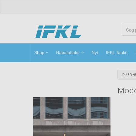
ifkl
Shop
Rabataftaler
Nyt
IFKL Tanke
DU ER HE
Mode