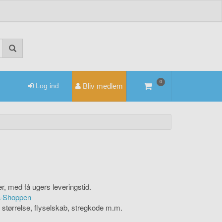
0
Log ind
Bliv medlem
er, med få ugers leveringstid.
KL-Shoppen
størrelse, flyselskab, stregkode m.m.