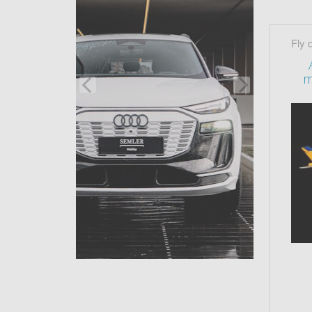
Fly 
m