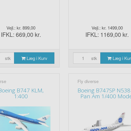
Vejl.: kr. 899,00
Vejl.: kr. 1499,00
IFKL: 669,00 kr.
IFKL: 1169,00 kr.
stk
Læg i Kurv
stk
Læg i Ku
rse
Fly diverse
Boeing B747 KLM,
Boeing B747SP N538
1:400
Pan Am 1/400 Mode