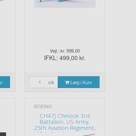
Vejl.: kr. 599,00
IFKL: 499,00 kr.
rv
stk
Læg i Kurv
BOEING
CH47J Chinook 3rd
,
Battalion, US Army,
25th Aviation Regiment,
25th Combat Aviation