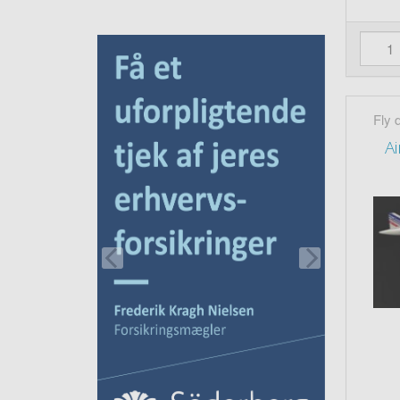
Fly 
A