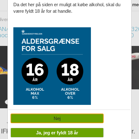
Husk at logge ind for at se din m
Da det her på siden er muligt at købe alkohol, skal du
være fyldt 18 år for at handle.
diverse
Fly diverse
ANA, Boeing B747
Air Asia Dragon A32
odelfly, Pokémon,
modelfly, 1:230
1:350
Nej
Vejl.: kr. 249,00
Vejl.: kr. 249,00
IFKL: 229,00 kr.
IFKL: 119,00 kr.
Ja, jeg er fyldt 18 år