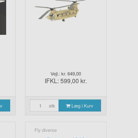
Brigade, 25th Infantry
Division Afghanistan
2013
Vejl.: kr. 649,00
IFKL: 599,00 kr.
rv
stk
Læg i Kurv
Fly diverse