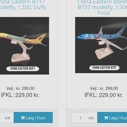
hina Eastern B737
China Eastern Boei
delfly, 1:200, Duffy
B737 modelfly, 1:20
Frost
Vejl.: kr. 299,00
Vejl.: kr. 299,00
IFKL: 229,00 kr.
IFKL: 229,00 kr.
stk
Læg i Kurv
stk
Læg i Ku