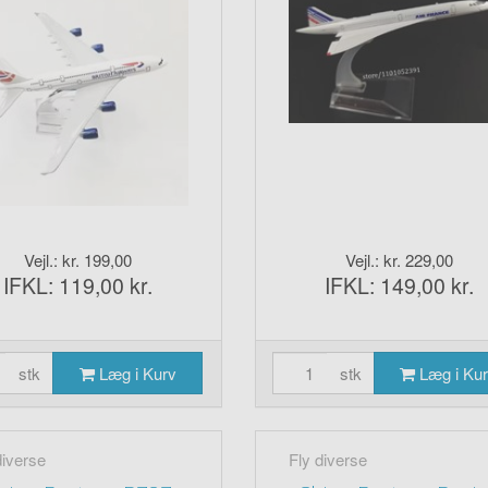
Vejl.: kr. 199,00
Vejl.: kr. 229,00
IFKL: 119,00 kr.
IFKL: 149,00 kr.
stk
Læg i Kurv
stk
Læg i Ku
diverse
Fly diverse