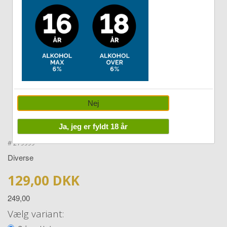
Double tap to zoom
Nej
Ja, jeg er fyldt 18 år
#
279999
Diverse
129,00 DKK
249,00
Vælg variant: