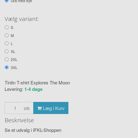
Grå med tryk
Vælg variant:
S
M
L
XL
2XL
3XL
Tintin T-shirt Explores The Moon
Levering:
1-4 dage
stk
Læg i Kurv
Beskrivelse
Se et udvalg i IFKL-Shoppen