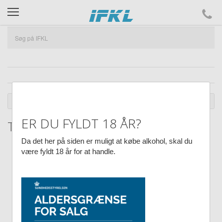
ifkl
DU ER HER :
SHOP
MODE
TØJ
ER DU FYLDT 18 ÅR?
Tintin T-shirt Explores The Moon
Da det her på siden er muligt at købe alkohol, skal du
være fyldt 18 år for at handle.