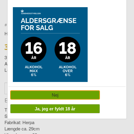
Double tap to zoom
#
9804402
HERPA
359,00 DKK
399,00
Airbus A380 Thai Airways 1:250
Levering:
1-4 dage
stk
Læg i Kurv
Nej
Beskrivelse
Ja, jeg er fyldt 18 år
Thai Airbus A380-800
Skala 1:250
Fabrikat: Herpa
Længde ca. 29cm