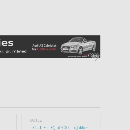
OUTLET
OUTLET
OUTLET TØJ til 300,- fx Jakker
OUTLET 