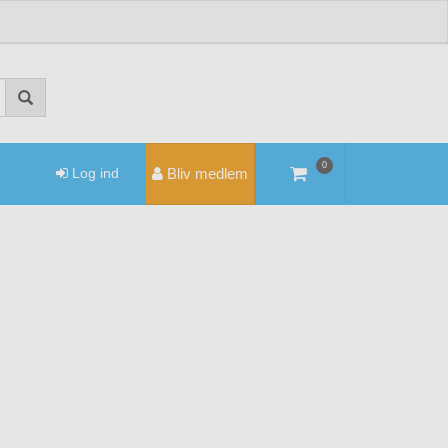
0
Log ind
Bliv medlem