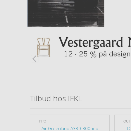
Tilbud hos IFKL
PPC
OUT
ldt op
Air Greenland A330-800neo
OU