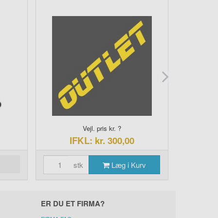
Vejl. pris kr. ?
IFKL: kr. 300,00
I
stk
Læg i Kurv
s
ER DU ET FIRMA?