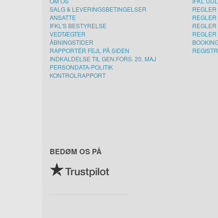
OM OS
IFKL UD
SALG & LEVERINGSBETINGELSER
REGLER 
ANSATTE
REGLER 
IFKL'S BESTYRELSE
REGLER 
VEDTÆGTER
REGLER 
ÅBNINGSTIDER
BOOKIN
RAPPORTÉR FEJL PÅ SIDEN
REGISTR
INDKALDELSE TIL GEN.FORS. 20. MAJ
PERSONDATA-POLITIK
KONTROLRAPPORT
BEDØM OS PÅ