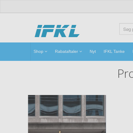
ifkl
Shop
Rabataftaler
Nyt
IFKL Tanke
Pro