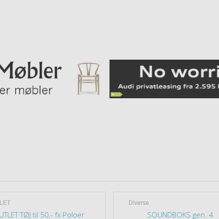
LET
Diverse
TLET TØJ til 50,- fx Poloer
SOUNDBOKS gen. 4