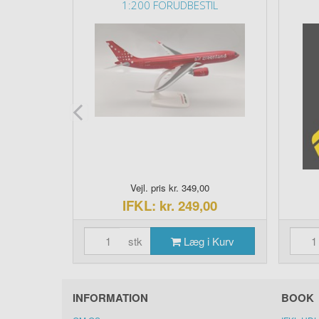
1:200 FORUDBESTIL
0
Vejl. pris kr. 349,00
00
IFKL: kr. 249,00
i Kurv
stk
Læg i Kurv
INFORMATION
BOOK