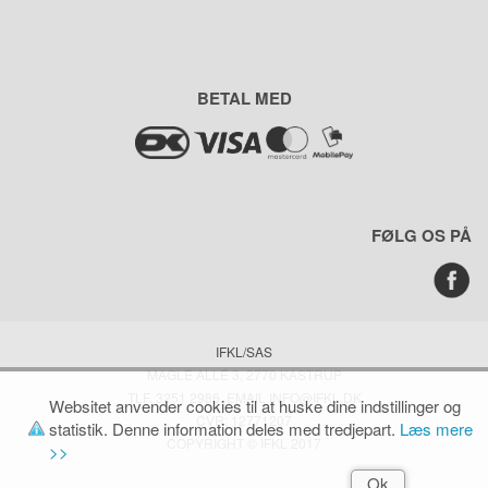
BETAL MED
FØLG OS PÅ
IFKL/SAS
MAGLE ALLÉ 3, 2770 KASTRUP
TLF. 3251 2986, EMAIL INFO@IFKL.DK
Websitet anvender cookies til at huske dine indstillinger og
CVR: 12771207
statistik. Denne information deles med tredjepart.
Læs mere
COPYRIGHT © IFKL 2017
>>
Ok