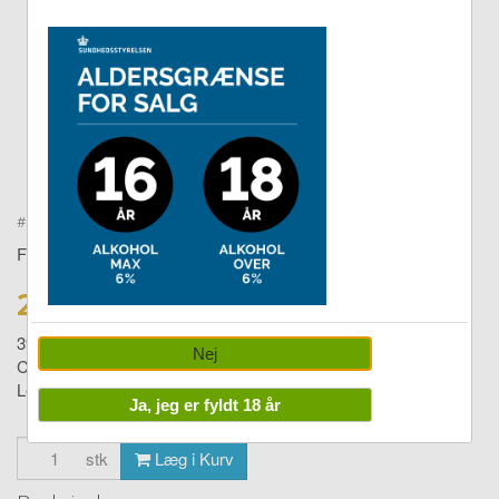
Double tap to zoom
#
400440003
FICCARO
29,00 DKK
39,00
Nej
Chicken & Pollock Sushi
Levering:
1-4 dage
Ja, jeg er fyldt 18 år
stk
Læg i Kurv