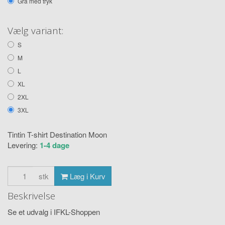
Grå med tryk
Vælg variant:
S
M
L
XL
2XL
3XL
Tintin T-shirt Destination Moon
Levering:
1-4 dage
stk
Læg i Kurv
Beskrivelse
Se et udvalg i IFKL-Shoppen