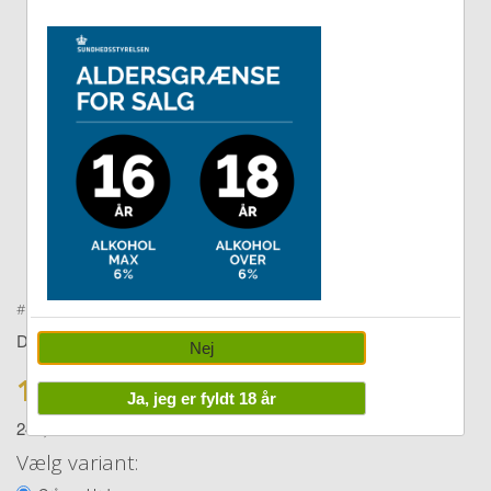
Double tap to zoom
#
279998
Diverse
Nej
129,00 DKK
Ja, jeg er fyldt 18 år
249,00
Vælg variant: