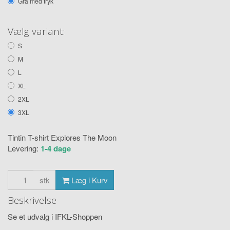
Grå med tryk
Vælg variant:
S
M
L
XL
2XL
3XL
Tintin T-shirt Explores The Moon
Levering:
1-4 dage
stk
Læg i Kurv
Beskrivelse
Se et udvalg i IFKL-Shoppen