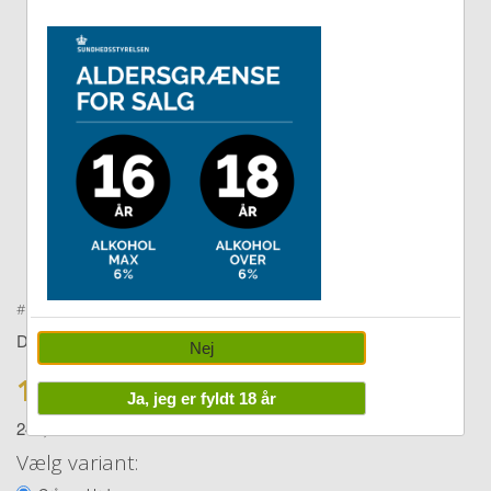
Double tap to zoom
#
279999
Diverse
Nej
129,00 DKK
Ja, jeg er fyldt 18 år
249,00
Vælg variant: