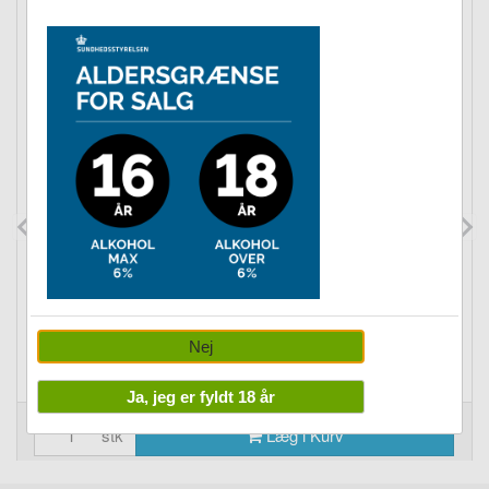
OUTLET
OUTLET TØJ til 100,- fx Hoodies
Vejl. pris kr. ?
Nej
IFKL: kr. 100,00
Ja, jeg er fyldt 18 år
stk
Læg i Kurv