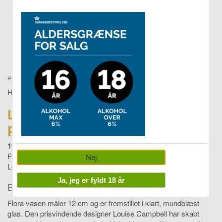
Double tap to zoom
#
1104340848
HOLMEGAARD
Log ind for
pris
199,95
Flora Vase mellem hals H12 cm klar
Nej
Levering:
4-14 dage
Ja, jeg er fyldt 18 år
Beskrivelse
Flora vasen måler 12 cm og er fremstillet i klart, mundblæst
glas. Den prisvindende designer Louise Campbell har skabt