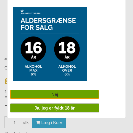
Double tap to zoom
#
1703586471
GEORG JENSEN
829,00 DKK
1199,00
Nej
Four adventsstage
Levering:
1-4 dage
Ja, jeg er fyldt 18 år
stk
Læg i Kurv