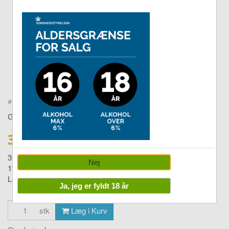
Double tap to zoom
#
17010020824
GEORG JENSEN
339,00 DKK
399,00
Nej
1995 Juleuro
Levering:
1-4 dage
Ja, jeg er fyldt 18 år
stk
Læg i Kurv