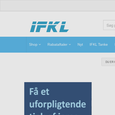
ifkl
Shop
Rabataftaler
Nyt
IFKL Tanke
DU ER 