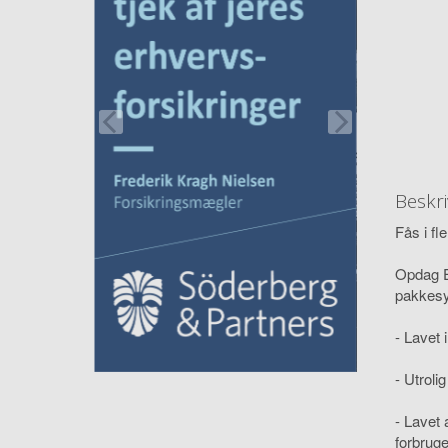
Beskri
Fås i fle
Opdag Es
pakkesys
- Lavet 
- Utroli
- Lavet 
forbrug