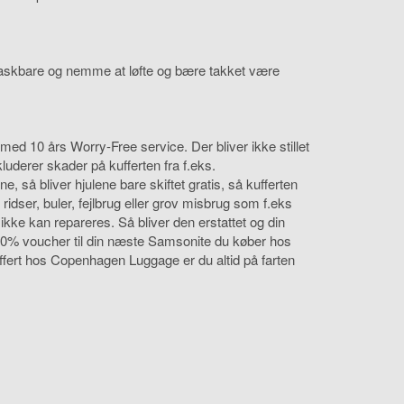
vaskbare og nemme at løfte og bære takket være
 10 års Worry-Free service. Der bliver ikke stillet
kluderer skader på kufferten fra f.eks.
 så bliver hjulene bare skiftet gratis, så kufferten
dser, buler, fejlbrug eller grov misbrug som f.eks
 ikke kan repareres. Så bliver den erstattet og din
en 10% voucher til din næste Samsonite du køber hos
ffert hos Copenhagen Luggage er du altid på farten