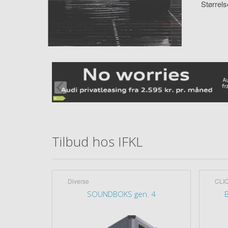
Størrel
Tilbud hos IFKL
Diverse
CLI
rry 270g
SOUNDBOKS gen. 4
B