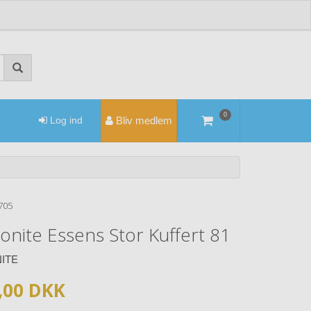
0
Log ind
Bliv medlem
705
nite Essens Stor Kuffert 81
ITE
,00 DKK