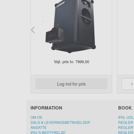
0
Vejl. pris kr. 7999,00
00
Log ind for pris
i Kurv
INFORMATION
BOOK
OM OS
IFKL UD
SALG & LEVERINGSBETINGELSER
REGLER 
ANSATTE
REGLER 
IFKL'S BESTYRELSE
REGLER 