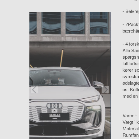
- Selvre
- ?Pack
bærehån
- 4 fors
Alle Sa
spørgsmå
luftfart
kører so
syreskad
ødelagte
os. Kuff
med en b
Varenr:
Vægt i k
Materia
Rumfang 