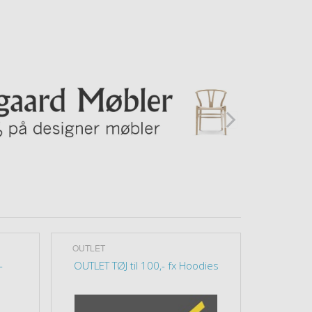
OUTLET
OUTLET
-
OUTLET TØJ til 100,- fx Hoodies
OUTLET 