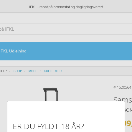
IFKL - rabat på brændstof og dagligdagsvarer!
IFKL Udlejning
HER :
SHOP
MODE
KUFFERTER
#
1520564
Samso
SAMSON
1799
ER DU FYLDT 18 ÅR?