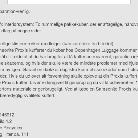
paration-venlig.
fx interiørsystem: To rummelige pakkekuber, der er aftagelige, hånd
dtag på begge sider.
kellige klistermærker medfølger (kan vareriere fra billedet).
msonite Proxis kufferter du køber hos Copenhagen Luggage kommer med
l i tilfælde af at du har brug for at få kufferten repareret, garantien in
sselskaberne, og hvis der skulle være de mindste problemer med hjulene,
m ny igen. Garantien dækker dog ikke kosmetiske skader som f.eks ri
er. Hvis du ud over alt forventning skulle opleve at din Proxis kuffert
 Proxis kuffert bliver videregivet til genbrug og du vil få udleveret 
ertens materiale er genbrugeligt. Ved at købe en Samsonite Proxis ku
æredygtig kvalitets kuffert.
 146912
ilo 4.2
le Recyclex
i liter ca. 111