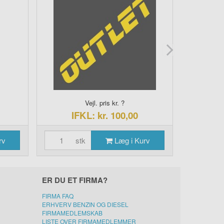
Vejl. pris kr. ?
IFKL: kr. 100,00
I
rv
stk
Læg i Kurv
s
ER DU ET FIRMA?
FIRMA FAQ
ERHVERV BENZIN OG DIESEL
FIRMAMEDLEMSKAB
LISTE OVER FIRMAMEDLEMMER