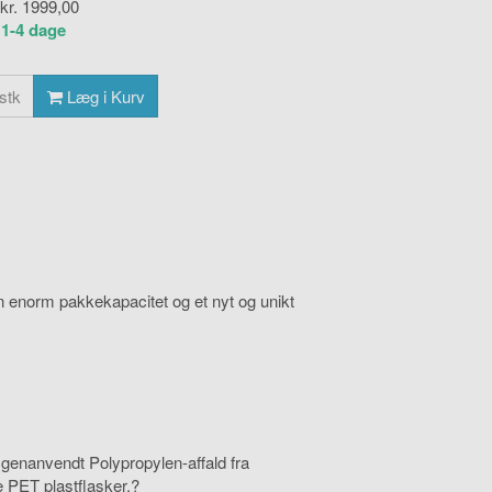
 kr.
1999,00
:
1-4 dage
stk
Læg i Kurv
en enorm pakkekapacitet og et nyt og unikt
genanvendt Polypropylen-affald fra
 PET plastflasker.?