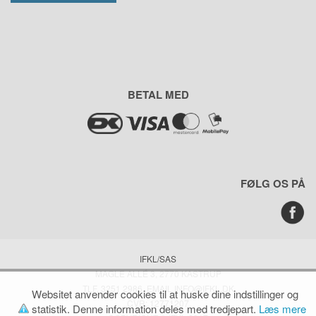
BETAL MED
FØLG OS PÅ
IFKL/SAS
MAGLE ALLÉ 3, 2770 KASTRUP
TLF. 3251 2986, EMAIL INFO@IFKL.DK
Websitet anvender cookies til at huske dine indstillinger og
CVR: 12771207
statistik. Denne information deles med tredjepart.
Læs mere