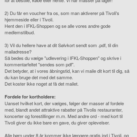
for at bestille, købe eller hente. Vi har masser på lager!
2) Du får en voucher fra os, som man aktiverer på Tivoli's
hjemmeside eller i Tivoli.
Hent den i IFKL-Shoppen og se alle vores andre gode
medlemstilbud.
3) Vil du hellere have at dit Sølvkort sendt som .pdf, til din
mailadresse?
Så bedes du vælge "udlevering i IFKL-Shoppen" og skrive i
kommentarfeltet "sendes som pdf".
Det betyder, at i vores åbningstid, kan vi maile dit kort til dig, så
du kan bruge det med det samme.
Det koster ikke noget at få det mailet.
Fordele for kortholdere:
Uanset hvilket kort, der vælges, følger der masser af fordele
med, blandt andet attraktive rabatter på Tivolis restauranter,
koncerter og forestillinger m.m. Med andre ord - med kort til
Tivoli giver du ikke bare en gave, du giver oplevelser.
Alle børn under 8 år kommer ikke længere gratis ind i Tivoli, og