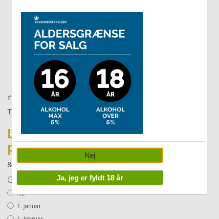
Double tap to zoom
#
Tivoli-2
TIVOLI
Log ind for
pris
Nej
849,00
Gældende fra:
Ja, jeg er fyldt 18 år
Nu
1. januar
1. februar