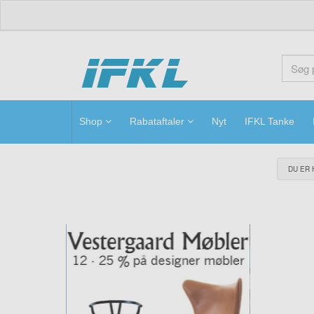
ifkl
Shop
Rabataftaler
Nyt
IFKL Tanke
DU ER 