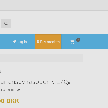
0
Log ind
Bliv medlem
2
ar crispy raspberry 270g
S BY BÜLOW
00 DKK