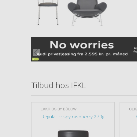
Tilbud hos IFKL
LAKRIDS BY BÜLOW
CLI
. 4
Regular crispy raspberry 270g