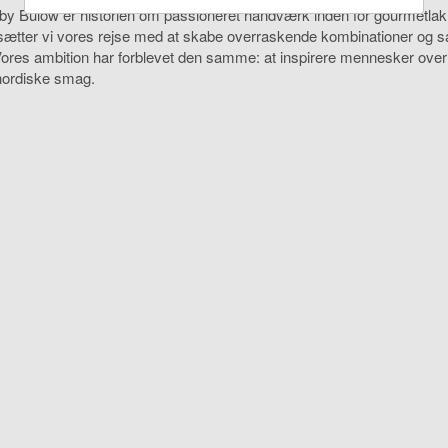
by Bülow er historien om passioneret håndværk inden for gourmetlakri
tsætter vi vores rejse med at skabe overraskende kombinationer og 
Vores ambition har forblevet den samme: at inspirere mennesker over
nordiske smag.