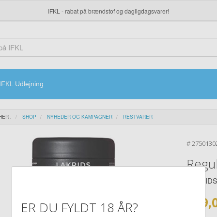
IFKL - rabat på brændstof og dagligdagsvarer!
IFKL Udlejning
HER :
SHOP
NYHEDER OG KAMPAGNER
RESTVARER
#
2750130
Regul
LAKRID
139,
ER DU FYLDT 18 ÅR?