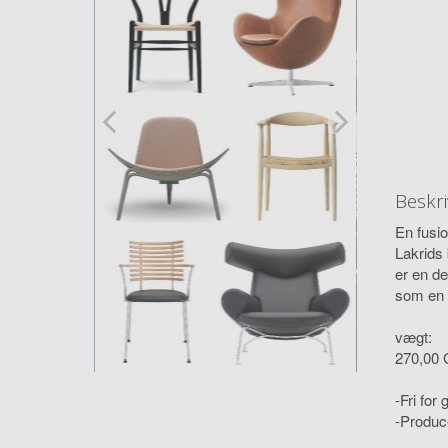
Beskri
En fusio
Lakrids
er en de
som en 
vægt:
270,00
-Fri for 
-Produc