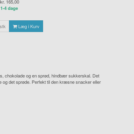
 kr.
165,00
:
1-4 dage
stk
Læg i Kurv
s, chokolade og en sprød, hindbær sukkerskal. Det
e og det sprøde. Perfekt til den kræsne snacker eller