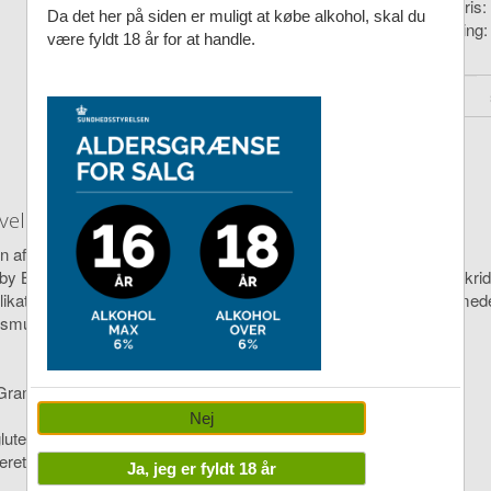
Vejl. pris:
Da det her på siden er muligt at købe alkohol, skal du
Levering
være fyldt 18 år for at handle.
velse
n af lakrids, chokolade og hindbær i én sprød, rød fristelse
 by Bülow Crispy Raspberry kombinerer den dybe smag af blød lakrid
likat og farverig lakridsoplevelse, hvor det frugtige møder det cremed
smuk gave med wow-effekt.
 Grams
Nej
gluten og gelatine - vores lakrids er lavet af rismel
eret i Danmark
Ja, jeg er fyldt 18 år