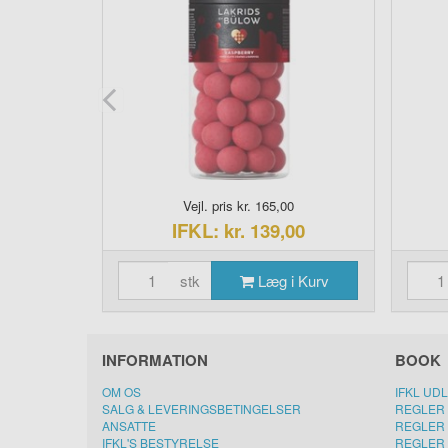
00
Vejl. pris kr. 165,00
IFKL: kr. 139,00
stk
Læg i Kurv
INFORMATION
BOOK
OM OS
IFKL UD
SALG & LEVERINGSBETINGELSER
REGLER 
ANSATTE
REGLER 
IFKL'S BESTYRELSE
REGLER 