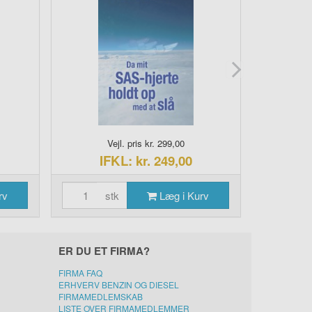
Vejl. pris kr. 299,00
IFKL: kr. 249,00
I
rv
stk
Læg i Kurv
s
ER DU ET FIRMA?
FIRMA FAQ
ERHVERV BENZIN OG DIESEL
FIRMAMEDLEMSKAB
LISTE OVER FIRMAMEDLEMMER