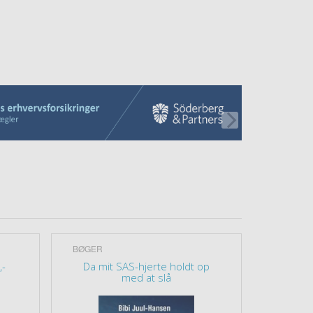
BØGER
OUTLET
,-
Da mit SAS-hjerte holdt op
OUTLET 
med at slå