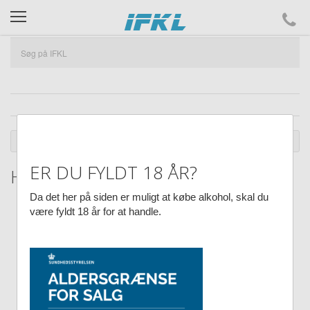
ifkl
DU ER HER :
SHOP
HUND
HUND SENGE-KURVE-MÅTTER
ER DU FYLDT 18 ÅR?
Hundeseng i grå 65x58x20 cm
Da det her på siden er muligt at købe alkohol, skal du
være fyldt 18 år for at handle.