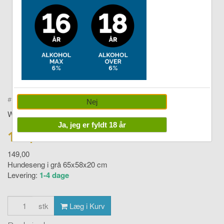
Double tap to zoom
#
4802584
Nej
WHESCO
Ja, jeg er fyldt 18 år
109,00 DKK
149,00
Hundeseng i grå 65x58x20 cm
Levering:
1-4 dage
stk
Læg i Kurv