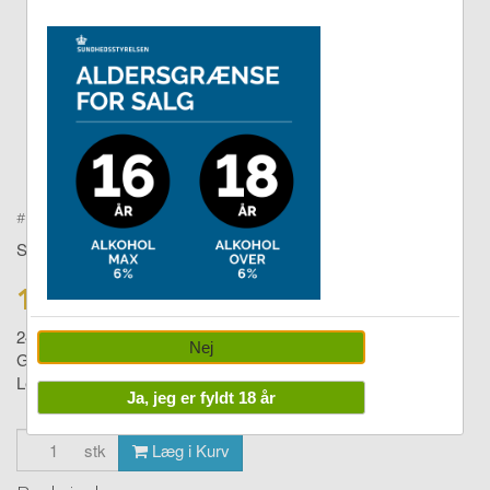
Double tap to zoom
#
2402177
SPRING COPENHAGEN
189,00 DKK
249,00
Nej
Guardy
Levering:
1-4 dage
Ja, jeg er fyldt 18 år
stk
Læg i Kurv