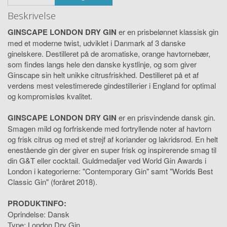
Beskrivelse
GINSCAPE LONDON DRY GIN
er en prisbelønnet klassisk gin
med et moderne twist, udviklet i Danmark af 3 danske
ginelskere. Destilleret på de aromatiske, orange havtornebær,
som findes langs hele den danske kystlinje, og som giver
Ginscape sin helt unikke citrusfriskhed. Destilleret på et af
verdens mest velestimerede gindestillerier i England for optimal
og kompromisløs kvalitet.
GINSCAPE LONDON DRY GIN
er en prisvindende dansk gin.
Smagen mild og forfriskende med fortryllende noter af havtorn
og frisk citrus og med et strejf af koriander og lakridsrod. En helt
enestående gin der giver en super frisk og inspirerende smag til
din G&T eller cocktail. Guldmedaljer ved World Gin Awards i
London i kategorierne: "Contemporary Gin" samt "Worlds Best
Classic Gin" (foråret 2018).
PRODUKTINFO:
Oprindelse: Dansk
Type: London Dry Gin