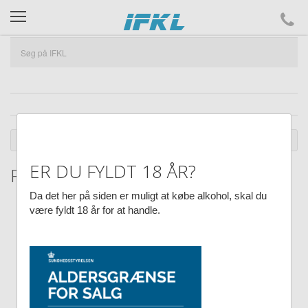
ifkl
DU ER HER :
SHOP
MODELFLY M.M.
SMYKKER
ER DU FYLDT 18 ÅR?
F-16 Falcon Slipsenål
Da det her på siden er muligt at købe alkohol, skal du
være fyldt 18 år for at handle.