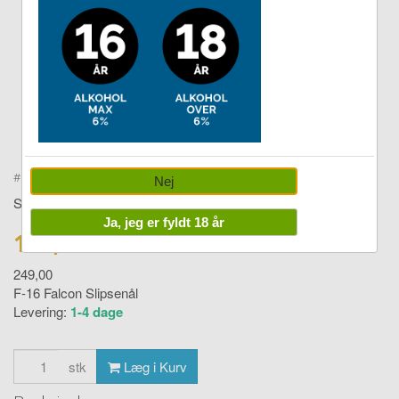
Double tap to zoom
#
980slipsenålF16
Nej
SLIPSENÅL
Ja, jeg er fyldt 18 år
179,00 DKK
249,00
F-16 Falcon Slipsenål
Levering:
1-4 dage
stk
Læg i Kurv