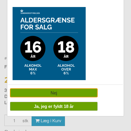
Double tap to zoom
#
400440023
FICCARO
29,00 DKK
39,00
Nej
Duck and Pollock Sushi
Levering:
1-4 dage
Ja, jeg er fyldt 18 år
stk
Læg i Kurv