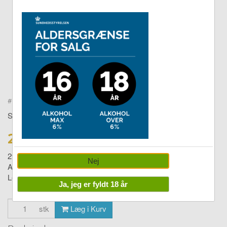
Double tap to zoom
#
2402200
SPRING COPENHAGEN
249,00 DKK
299,00
Nej
Alfredo Avocado
Levering:
1-4 dage
Ja, jeg er fyldt 18 år
stk
Læg i Kurv