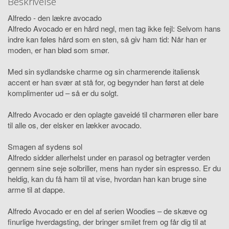
Beskrivelse
Alfredo - den lækre avocado
Alfredo Avocado er en hård negl, men tag ikke fejl: Selvom hans
indre kan føles hård som en sten, så giv ham tid: Når han er
moden, er han blød som smør.
Med sin sydlandske charme og sin charmerende italiensk
accent er han svær at stå for, og begynder han først at dele
komplimenter ud – så er du solgt.
Alfredo Avocado er den oplagte gaveidé til charmøren eller bare
til alle os, der elsker en lækker avocado.
Smagen af sydens sol
Alfredo sidder allerhelst under en parasol og betragter verden
gennem sine seje solbriller, mens han nyder sin espresso. Er du
heldig, kan du få ham til at vise, hvordan han kan bruge sine
arme til at dappe.
Alfredo Avocado er en del af serien Woodies – de skæve og
finurlige hverdagsting, der bringer smilet frem og får dig til at