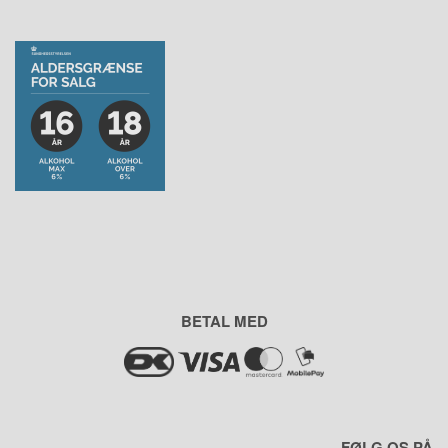
BETAL MED
FØLG OS PÅ