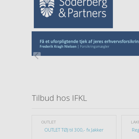
Tilbud hos IFKL
OUTLET
LAK
800neo
OUTLET TØJ til 300,- fx Jakker
Reg
TIL