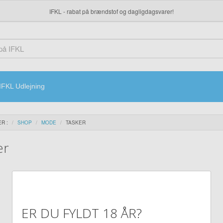
IFKL - rabat på brændstof og dagligdagsvarer!
IFKL Udlejning
R :
SHOP
MODE
TASKER
er
ER DU FYLDT 18 ÅR?