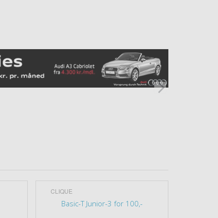
CLIQUE
OUTLET
Basic-T Junior-3 for 100,-
OUTLET