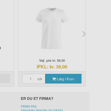
Vejl. pris kr. 59,00
IFKL: kr. 39,00
I
stk
Læg i Kurv
s
ER DU ET FIRMA?
FIRMA FAQ
ERHVERV BENZIN OG DIESEL