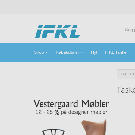
ifkl
Shop
Rabataftaler
Nyt
IFKL Tanke
DU ER HE
Task