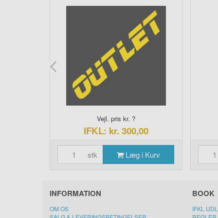
0
Vejl. pris kr. ?
00
IFKL: kr. 300,00
i Kurv
stk
Læg i Kurv
INFORMATION
BOOK
OM OS
IFKL UD
SALG & LEVERINGSBETINGELSER
REGLER 