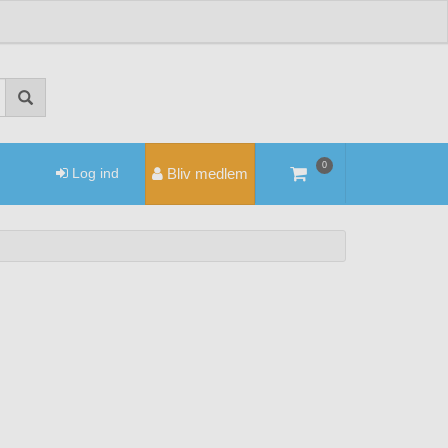
0
Log ind
Bliv medlem