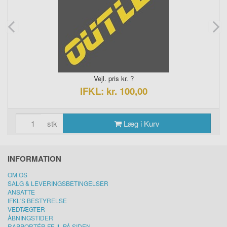
Vejl. pris kr. ?
IFKL: kr. 100,00
stk
Læg i Kurv
INFORMATION
OM OS
SALG & LEVERINGSBETINGELSER
ANSATTE
IFKL'S BESTYRELSE
VEDTÆGTER
ÅBNINGSTIDER
RAPPORTÉR FEJL PÅ SIDEN