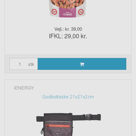
Vejl.: kr. 39,00
IFKL: 29,00 kr.
stk
iENERGY
Godbidtaske 21x21x2cm