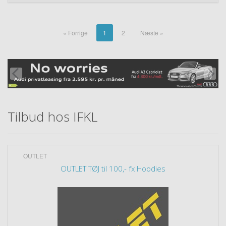
« Forrige
1
2
Næste »
Tilbud hos IFKL
OUTLET
OUTLET TØJ til 100,- fx Hoodies