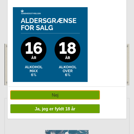
Snacks fra Ficcaro og Whesco er både til hunde og katte (så
slås de ikke om det ;-) )
Naturlige snacks til naturlige kæledyr
Husk at logge ind for at se din medlemspris.
Nej
FICCARO
Ja, jeg er fyldt 18 år
Beef and Cod Triangle