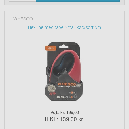
WHESCO
Flex line med tape Small Rød/sort 5m
Vejl.: kr. 199,00
IFKL: 139,00 kr.