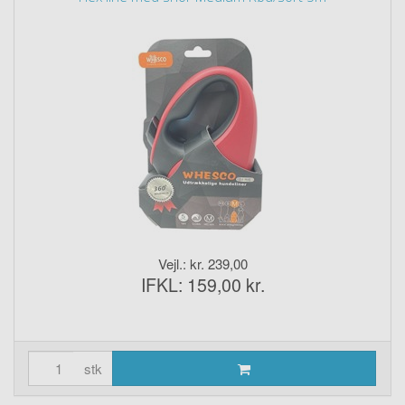
Vejl.: kr. 239,00
IFKL: 159,00 kr.
stk