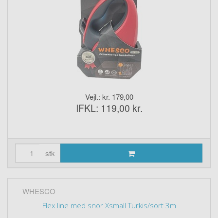
Vejl.: kr. 179,00
IFKL: 119,00 kr.
stk
WHESCO
Flex line med snor Xsmall Turkis/sort 3m