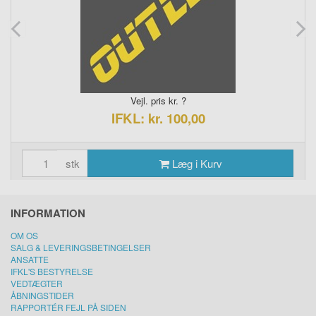
Vejl. pris kr. ?
IFKL: kr. 100,00
stk
Læg i Kurv
INFORMATION
OM OS
SALG & LEVERINGSBETINGELSER
ANSATTE
IFKL'S BESTYRELSE
VEDTÆGTER
ÅBNINGSTIDER
RAPPORTÉR FEJL PÅ SIDEN