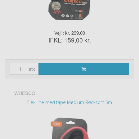
Vejl.: kr. 239,00
IFKL: 159,00 kr.
stk
WHESCO
Flex line med tape Medium Rød/sort 5m