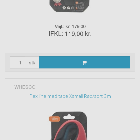
Vejl.: kr. 179,00
IFKL: 119,00 kr.
stk
WHESCO
Flex line med tape Xsmall Rød/sort 3m