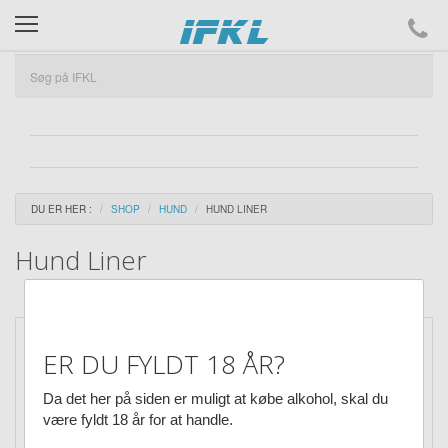
ifkl
DU ER HER :
SHOP
HUND
HUND LINER
Hund Liner
Husk at logge ind for at se din medlemspris.
WHESCO
ER DU FYLDT 18 ÅR?
1 stk Refleksline blå/sort 2,5/120 cm ass. farver
Da det her på siden er muligt at købe alkohol, skal du
være fyldt 18 år for at handle.