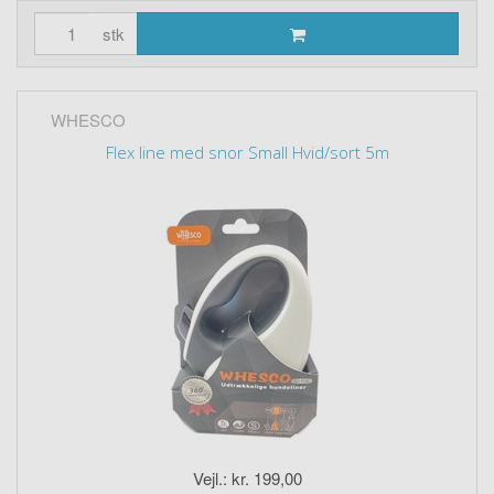
stk
WHESCO
Flex line med snor Small Hvid/sort 5m
Vejl.: kr. 199,00