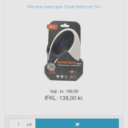
Flex line med tape Small Hvid/sort 5m
Vejl.: kr. 199,00
IFKL: 139,00 kr.
stk